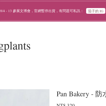
：

茄子的 IG
lants
Pan Bakery 
NT$ 320