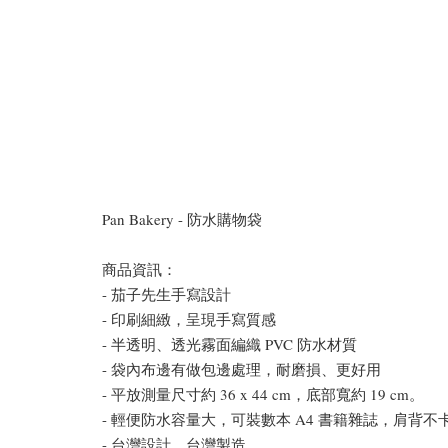
Pan Bakery - 防水購物袋
商品資訊：
- 茄子先生手寫設計
- 印刷細緻，呈現手寫質感
- 半透明、透光霧面編織 PVC 防水材質
- 袋內布邊有做包邊處理，耐磨損、更好用
- 平放測量尺寸約 36 x 44 cm，底部寬約 19 cm。
- 輕便防水容量大，可裝數本 A4 書籍雜誌，肩背
- 台灣設計、台灣製造