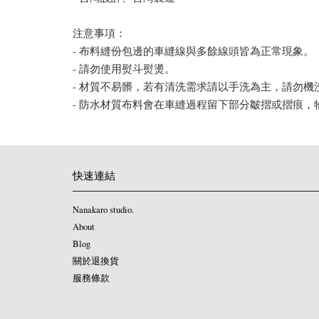
注意事項：
- 布料縫份包邊的車縫線與多餘線頭皆為正常現象。
- 請勿使用熨斗熨燙。
- 材質不易髒，若有清洗需求請以手洗為主，請勿機
- 防水材質布料會在車縫過程留下部分皺摺或摺痕
快速連結
Nanakaro studio.
About 
Blog
關於退換貨
服務條款