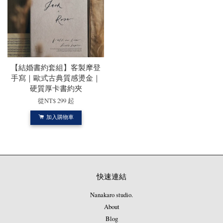
【結婚書約套組】客製摩登
手寫｜歐式古典質感燙金｜
硬質厚卡書約夾
從
NT$ 299
起
加入購物車
快速連結
Nanakaro studio.
About
Blog